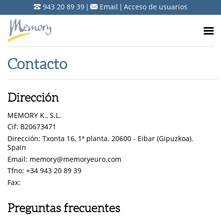
943 20 89 39
|
Email
|
Acceso de usuarios
Contacto
Dirección
MEMORY K., S.L.
Cif: B20673471
Dirección: Txonta 16, 1ª planta. 20600 - Eibar (Gipuzkoa).
Spain
Email:
memory@memoryeuro.com
Tfno:
+34 943 20 89 39
Fax:
Preguntas frecuentes